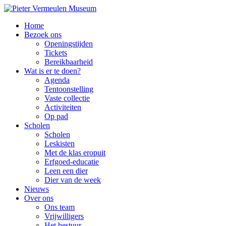
Home
Bezoek ons
Openingstijden
Tickets
Bereikbaarheid
Wat is er te doen?
Agenda
Tentoonstelling
Vaste collectie
Activiteiten
Op pad
Scholen
Scholen
Leskisten
Met de klas eropuit
Erfgoed-educatie
Leen een dier
Dier van de week
Nieuws
Over ons
Ons team
Vrijwilligers
Het bestuur